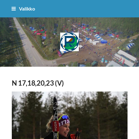
Siirry
Valikko
sivun
sisältöön
Puolangan Ryhti
N 17,18,20,23 (V)