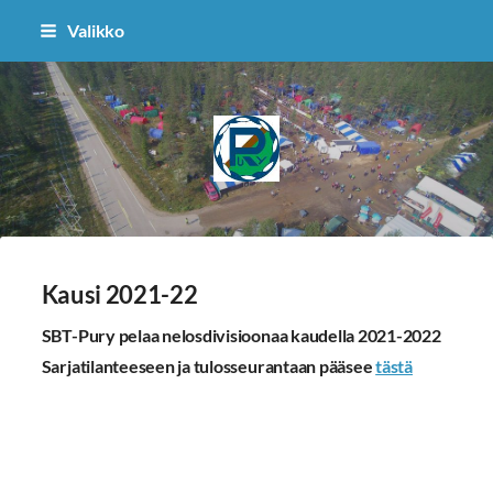
Siirry
Valikko
sivun
sisältöön
Puolangan Ryhti
Kausi 2021-22
SBT-Pury pelaa nelosdivisioonaa kaudella 2021-2022
Sarjatilanteeseen ja tulosseurantaan pääsee
tästä