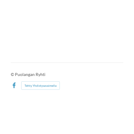
©
Puolangan Ryhti
Tehty Yhdistysavaimella
Facebook