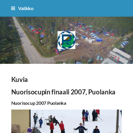
Siirry
Valikko
sivun
sisältöön
Puolangan Ryhti
Kuvia
Nuorisocupin finaali 2007, Puolanka
Nuorisocup 2007 Puolanka