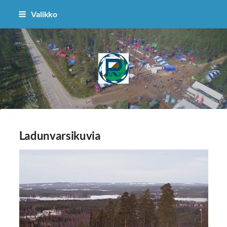
Siirry
Valikko
sivun
sisältöön
Puolangan Ryhti
Ladunvarsikuvia