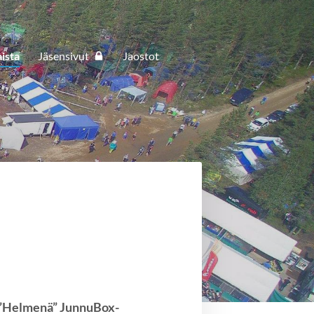
ista
Jäsensivut
Jaostot
 ”Helmenä” JunnuBox-