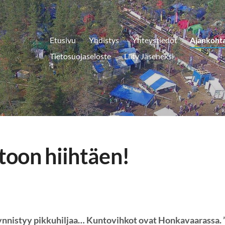
Etusivu
Yhdistys
Yhteystiedot
Ajankohta
Tietosuojaseloste
Liity Jäseneksi
oon hiihtäen!
nnistyy pikkuhiljaa… Kuntovihkot ovat Honkavaarassa.