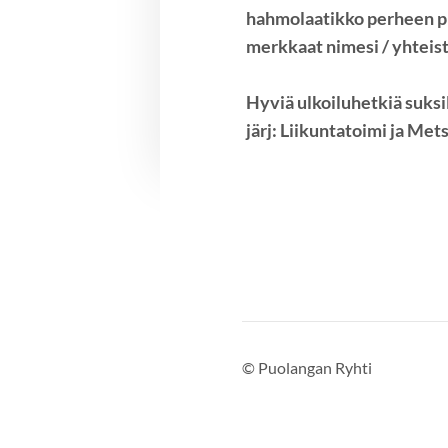
hahmolaatikko perheen pien
merkkaat nimesi / yhteist
Hyviä ulkoiluhetkiä suksi
järj: Liikuntatoimi ja Mets
©
Puolangan Ryhti