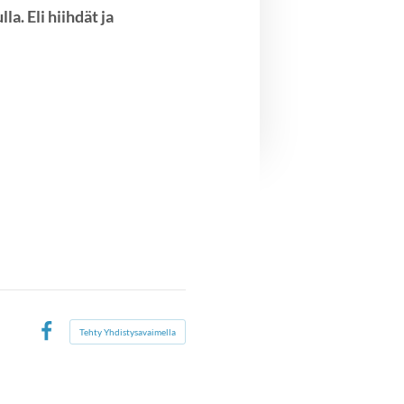
a. Eli hiihdät ja
Tehty Yhdistysavaimella
Facebook