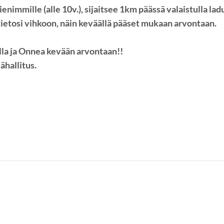
immille (alle 10v.), sijaitsee 1km päässä valaistulla ladull
ietosi vihkoon, näin keväällä pääset mukaan arvontaan.
lla ja Onnea kevään arvontaan!!
ähallitus.