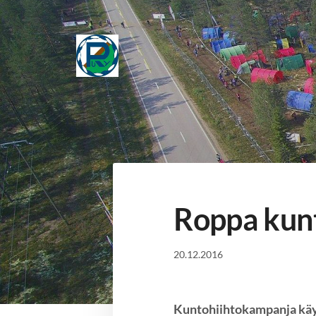
Siirry
sivun
sisältöön
Puolangan Ryhti
Roppa kunt
20.12.2016
Kuntohiihtokampanja käy