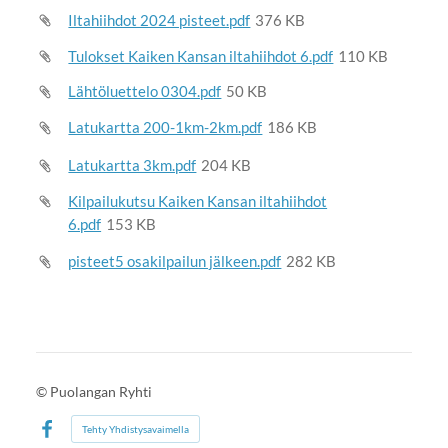
Iltahiihdot 2024 pisteet.pdf
376 KB
Tulokset Kaiken Kansan iltahiihdot 6.pdf
110 KB
Lähtöluettelo 0304.pdf
50 KB
Latukartta 200-1km-2km.pdf
186 KB
Latukartta 3km.pdf
204 KB
Kilpailukutsu Kaiken Kansan iltahiihdot
6.pdf
153 KB
pisteet5 osakilpailun jälkeen.pdf
282 KB
©
Puolangan Ryhti
Tehty Yhdistysavaimella
Facebook