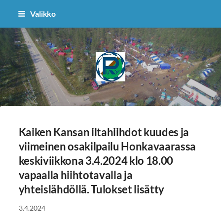
Siirry
Valikko
sivun
sisältöön
Puolangan Ryhti
Kaiken Kansan iltahiihdot kuudes ja
viimeinen osakilpailu Honkavaarassa
keskiviikkona 3.4.2024 klo 18.00
vapaalla hiihtotavalla ja
yhteislähdöllä. Tulokset lisätty
3.4.2024