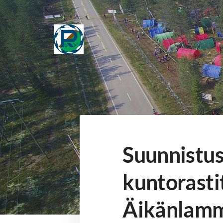
Siirry
sivun
sisältöön
Puolangan Ryhti
Suunnistus
kuntorastit
Äikänlamm