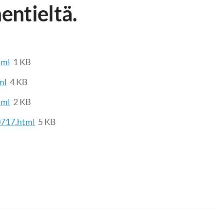
ntieltä.
tml
1 KB
ml
4 KB
tml
2 KB
50717.html
5 KB