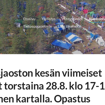
Etusivu
Yhdistys
Yhteystiedot
Ajankohta
Tietosuojaseloste
Liity Jäseneksi
jaoston kesän viimeiset
 torstaina 28.8. klo 17-
en kartalla. Opastus