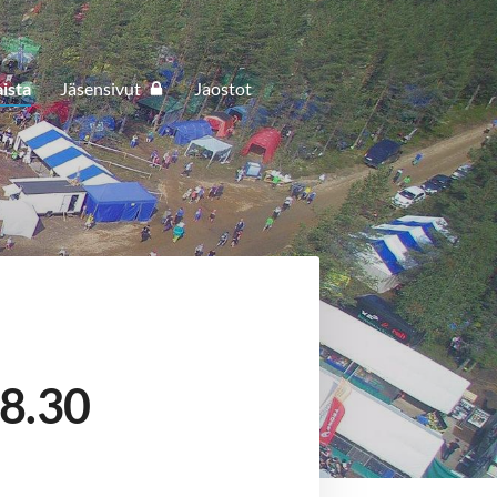
ista
Jäsensivut
Jaostot
18.30