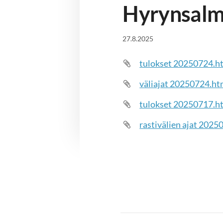
Hyrynsalme
27.8.2025
tulokset 20250724.h
väliajat 20250724.ht
tulokset 20250717.h
rastivälien ajat 202